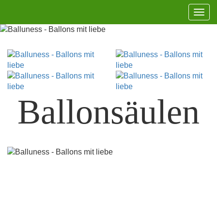
Navi
aufk
Ballonsäulen