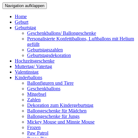
Navigation aufklappen
Home
Geburt
Geburtstag
Geschenkballons/ Ballongeschenke
Personalisierte Konfettiballons, Luftballons mit Helium
gefüllt
Geburtstagszahlen
Geburtstagsdekoration
Hochzeitsgeschenke
Muttertag/ Vatertag
Valentinstag
Kinderballons
Ballonfiguren und Tiere
Geschenkballons
Mitgebsel
Zahlen
Dekoration zum Kindergeburtstag
Ballongeschenke für Mädchen
Ballongeschenke für Jungs
Mickey Mouse und Minnie Mouse
Frozen
Paw Patrol